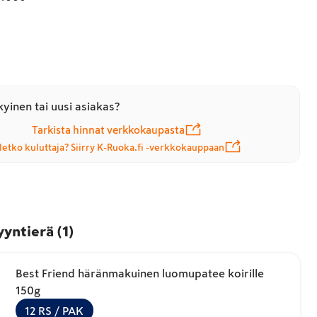
yinen tai uusi asiakas?
Tarkista hinnat verkkokaupasta
letko kuluttaja? Siirry K-Ruoka.fi -verkkokauppaan
yyntierä
(
1
)
Best Friend häränmakuinen luomupatee koirille
150g
12
RS
/ PAK