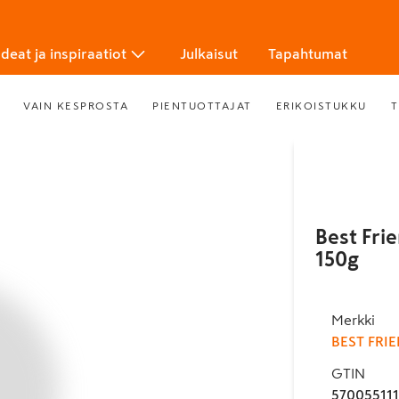
Ideat ja inspiraatiot
Julkaisut
Tapahtumat
VAIN KESPROSTA
PIENTUOTTAJAT
ERIKOISTUKKU
T
Best Fri
150g
Merkki
BEST FRI
GTIN
57005511