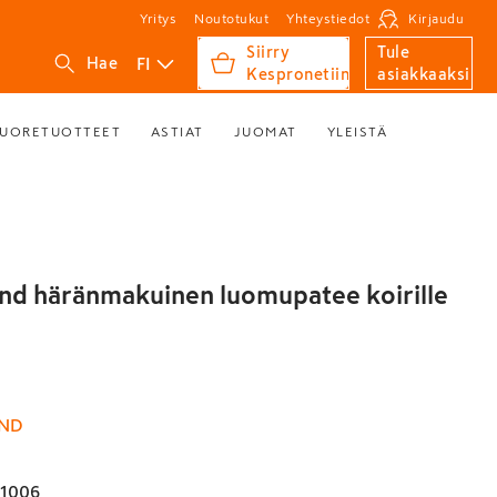
Yritys
Noutotukut
Yhteystiedot
Kirjaudu
Siirry
Tule
FI
Hae
Kespronetiin
asiakkaaksi
UORETUOTTEET
ASTIAT
JUOMAT
YLEISTÄ
end häränmakuinen luomupatee koirille
END
11006