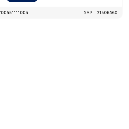
700551111003
SAP
21506460