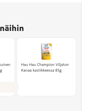
näihin
kuinen
Hau Hau Champion Viljaton
0g
Kanaa kastikkeessa 85g