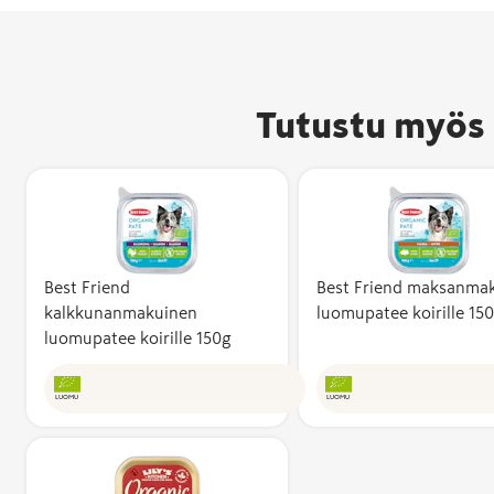
Tutustu myös 
Best Friend
Best Friend maksanma
kalkkunanmakuinen
luomupatee koirille 15
luomupatee koirille 150g
LUOMU
LUOMU