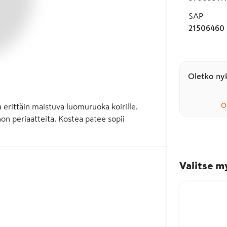
SAP
21506460
Oletko nyk
O
erittäin maistuva luomuruoka koirille. 
 periaatteita. Kostea patee sopii 
Valitse m