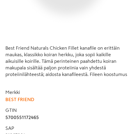
Best Friend Naturals Chicken Fillet kanafile on erittäin 
maukas, klassikko koiran herkku, joka sopii kaikille 
aikuisille koirille. Tämä perinteinen paahdettu koiran 
makupala sisältää paljon proteiinia vain yhdestä 
proteiinilähteestä; aidosta kanafileestä. Fileen koostumus 
ja suussa sulava maku houkuttelevat koiraa 
pureskelemaan tämän herkun viimeiseen palaan asti. 
Merkki
Naturals Chicken Fillet kanafile ei sisällä viljaa, sokeria 
BEST FRIEND
eikä lisäaineita, siksi tämä proteiinipitoinen herkku on 
loistava valinta kaikille koirille ja erilaisiin ​​ruokavalioihin. 
GTIN
Aidosta lihasta, broilerin rintafileistä, valmistettu koiran 
5700551172465
herkku on helppo pilkkoa ja siksi se sopii täydellisesti 
käytettäväksi mm. koiran koulutuksessa ja 
SAP
palkitsemisessa. Jos koira saisi päättää, hän valitsisi kanaa! 