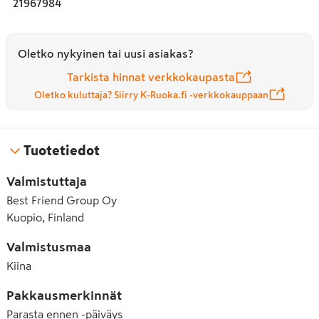
21967984
Treat with love. Kätevä uudelleensuljettava pakkaus.
Oletko nykyinen tai uusi asiakas?
Tarkista hinnat verkkokaupasta
Oletko kuluttaja? Siirry K-Ruoka.fi -verkkokauppaan
Tuotetiedot
Valmistuttaja
Best Friend Group Oy
Kuopio, Finland
Valmistusmaa
Kiina
Pakkausmerkinnät
Parasta ennen -päiväys