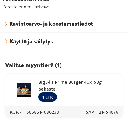
Parasta ennen -päiväys
Ravintoarvo- ja koostumustiedot
Käyttö ja säilytys
Valitse myyntierä
(
1
)
Big Al's Prime Burger 40x150g
pakaste
1
LTK
KUPA
5038514096238
SAP
21454676