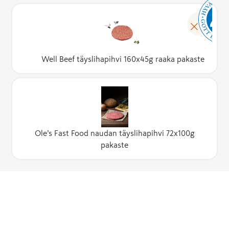
Well Beef täyslihapihvi 160x45g raaka pakaste
Ole’s Fast Food naudan täyslihapihvi 72x100g
pakaste