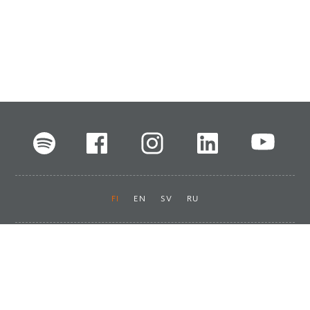
FI
EN
SV
RU
Pikalinkit
Oiva-raportit
Laskut ja maksut