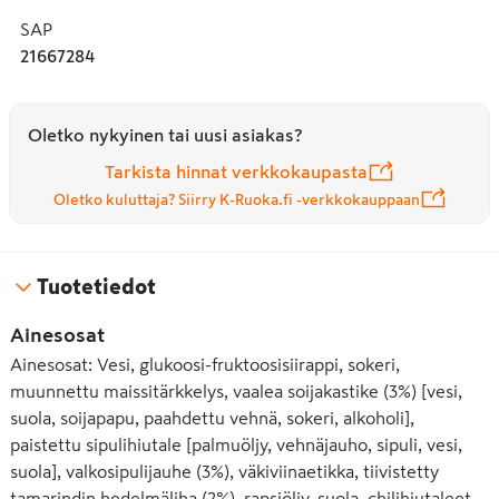
SAP
21667284
Oletko nykyinen tai uusi asiakas?
Tarkista hinnat verkkokaupasta
Oletko kuluttaja? Siirry K-Ruoka.fi -verkkokauppaan
Tuotetiedot
Ainesosat
Ainesosat: Vesi, glukoosi-fruktoosisiirappi, sokeri,
muunnettu maissitärkkelys, vaalea soijakastike (3%) [vesi,
suola, soijapapu, paahdettu vehnä, sokeri, alkoholi],
paistettu sipulihiutale [palmuöljy, vehnäjauho, sipuli, vesi,
suola], valkosipulijauhe (3%), väkiviinaetikka, tiivistetty
tamarindin hedelmäliha (2%), rapsiöljy, suola, chilihiutaleet,