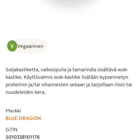
V
Vegaaninen
Soijakastiketta, valkosipulia ja tamarindia sisältävä wok-
kastike. Käyttövalmis wok-kastike lisätään kypsennetyn 
proteiinin ja/tai vihannesten sekaan ja tarjoillaan riisin tai 
nuudeleiden kera.
Merkki
BLUE DRAGON
GTIN
5010338101176