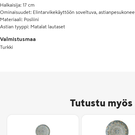
Halkaisija
:
17 cm
Ominaisuudet
:
Elintarvikekäyttöön soveltuva, astianpesukonee
Materiaali
:
Posliini
Astian tyyppi
:
Matalat lautaset
Valmistusmaa
Turkki
Tutustu myös 