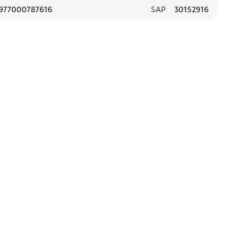
977000787616
SAP
30152916