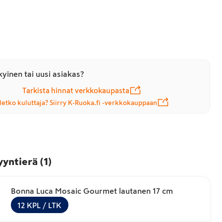
yinen tai uusi asiakas?
Tarkista hinnat verkkokaupasta
letko kuluttaja? Siirry K-Ruoka.fi -verkkokauppaan
yyntierä
(
1
)
Bonna Luca Mosaic Gourmet lautanen 17 cm
12
KPL
/ LTK