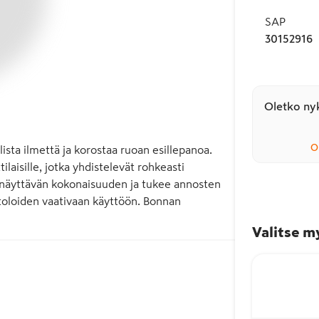
SAP
30152916
Oletko nyk
O
ista ilmettä ja korostaa ruoan esillepanoa. 
aisille, jotka yhdistelevät rohkeasti 
ti näyttävän kokonaisuuden ja tukee annosten 
ntoloiden vaativaan käyttöön. Bonnan 
Valitse m