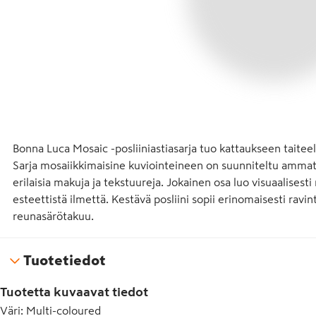
Bonna Luca Mosaic -posliiniastiasarja tuo kattaukseen taiteell
Sarja mosaiikkimaisine kuviointeineen on suunniteltu ammattil
erilaisia makuja ja tekstuureja. Jokainen osa luo visuaalises
esteettistä ilmettä. Kestävä posliini sopii erinomaisesti ravi
reunasärötakuu.
Tuotetiedot
Tuotetta kuvaavat tiedot
Väri
:
Multi-coloured