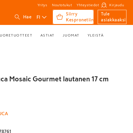
Yritys
Noutotukut
Yhteystiedot
Kirjaudu
Siirry
Tule
FI
Hae
Kespronetiin
asiakkaaksi
UORETUOTTEET
ASTIAT
JUOMAT
YLEISTÄ
ca Mosaic Gourmet lautanen 17 cm
UCA
78761