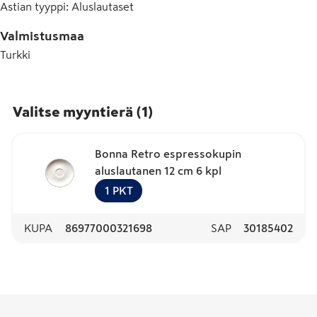
Astian tyyppi
:
Aluslautaset
Valmistusmaa
Turkki
Valitse myyntierä
(
1
)
Bonna Retro espressokupin
aluslautanen 12 cm 6 kpl
1
PKT
KUPA
86977000321698
SAP
30185402