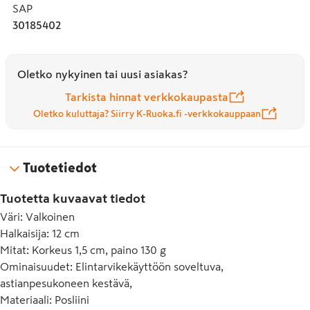
SAP
30185402
Oletko nykyinen tai uusi asiakas?
Tarkista hinnat verkkokaupasta
Oletko kuluttaja? Siirry K-Ruoka.fi -verkkokauppaan
Tuotetiedot
Tuotetta kuvaavat tiedot
Väri
:
Valkoinen
Halkaisija
:
12 cm
Mitat
:
Korkeus 1,5 cm, paino 130 g
Ominaisuudet
:
Elintarvikekäyttöön soveltuva,
astianpesukoneen kestävä,
Materiaali
:
Posliini