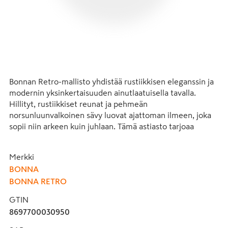
Bonnan Retro-mallisto yhdistää rustiikkisen eleganssin ja 
modernin yksinkertaisuuden ainutlaatuisella tavalla. 
Hillityt, rustiikkiset reunat ja pehmeän 
norsunluunvalkoinen sävy luovat ajattoman ilmeen, joka 
sopii niin arkeen kuin juhlaan. Tämä astiasto tarjoaa 
runsaasti tilaa luovuudelle – lautaset on suunniteltu 
korostamaan annosten visuaalista ilmettä ja antamaan 
Merkki
jokaiselle ruoalle sen ansaitseman huomion. Retro ei ole 
BONNA
vain tyylivalinta – se on tapa tuoda klassinen tunnelma 
BONNA RETRO
nykypäivän kattaukseen. Bonnan reunasärötakuu.
GTIN
Täydellinen valinta sinulle, joka arvostat laatua, tyyliä ja 
8697700030950
ajatonta muotoilua.