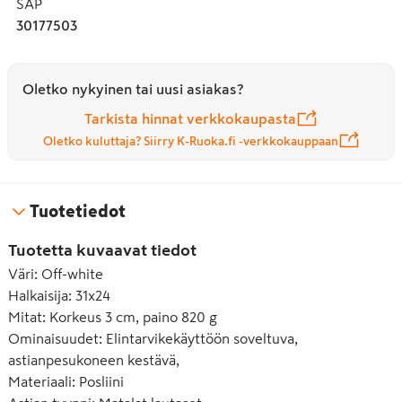
SAP
30177503
Oletko nykyinen tai uusi asiakas?
Tarkista hinnat verkkokaupasta
Oletko kuluttaja? Siirry K-Ruoka.fi -verkkokauppaan
Tuotetiedot
Tuotetta kuvaavat tiedot
Väri
:
Off-white
Halkaisija
:
31x24
Mitat
:
Korkeus 3 cm, paino 820 g
Ominaisuudet
:
Elintarvikekäyttöön soveltuva,
astianpesukoneen kestävä,
Materiaali
:
Posliini