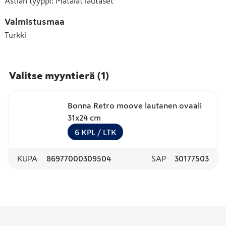
Astian tyyppi
:
Matalat lautaset
Valmistusmaa
Turkki
Valitse myyntierä
(
1
)
Bonna Retro moove lautanen ovaali
31x24 cm
6
KPL
/ LTK
KUPA
86977000309504
SAP
30177503