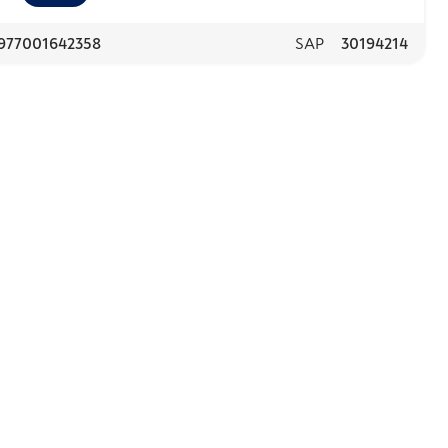
977001642358
SAP
30194214