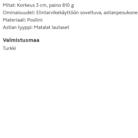
Mitat
:
Korkeus 3 cm, paino 810 g
Ominaisuudet
:
Elintarvikekäyttöön soveltuva, astianpesukone
Materiaali
:
Posliini
Astian tyyppi
:
Matalat lautaset
Valmistusmaa
Turkki