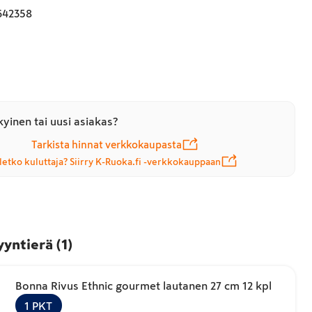
642358
yinen tai uusi asiakas?
Tarkista hinnat verkkokaupasta
letko kuluttaja? Siirry K-Ruoka.fi -verkkokauppaan
yyntierä
(
1
)
Bonna Rivus Ethnic gourmet lautanen 27 cm 12 kpl
1
PKT