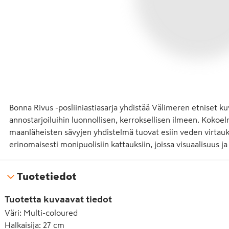
Bonna Rivus -posliiniastiasarja yhdistää Välimeren etniset k
annostarjoiluihin luonnollisen, kerroksellisen ilmeen. Kokoelm
maanläheisten sävyjen yhdistelmä tuovat esiin veden virtaukse
erinomaisesti monipuolisiin kattauksiin, joissa visuaalisuus ja
Tuotetiedot
Tuotetta kuvaavat tiedot
Väri
:
Multi-coloured
Halkaisija
:
27 cm