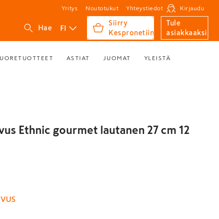
Yritys
Noutotukut
Yhteystiedot
Kirjaudu
Siirry
Tule
FI
Hae
Kespronetiin
asiakkaaksi
UORETUOTTEET
ASTIAT
JUOMAT
YLEISTÄ
vus Ethnic gourmet lautanen 27 cm 12
IVUS