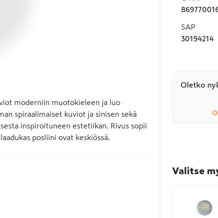
86977001
SAP
30194214
Oletko nyk
uviot moderniin muotokieleen ja luo 
O
an spiraalimaiset kuviot ja sinisen sekä 
sta inspiroituneen estetiikan. Rivus sopii 
 laadukas posliini ovat keskiössä.
Valitse m