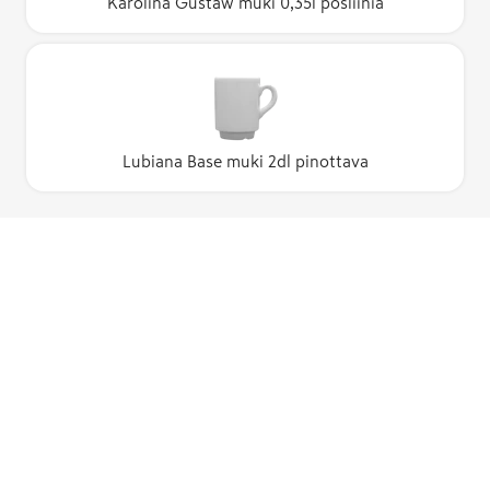
Karolina Gustaw muki 0,35l posliinia
Lubiana Base muki 2dl pinottava