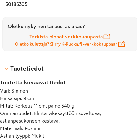
30186305
Oletko nykyinen tai uusi asiakas?
Tarkista hinnat verkkokaupasta
Oletko kuluttaja? Siirry K-Ruoka.fi -verkkokauppaan
Tuotetiedot
Tuotetta kuvaavat tiedot
Väri
:
Sininen
Halkaisija
:
9 cm
Mitat
:
Korkeus 11 cm, paino 340 g
Ominaisuudet
:
Elintarvikekäyttöön soveltuva,
astianpesukoneen kestävä,
Materiaali
:
Posliini
Astian tyyppi
:
Mukit