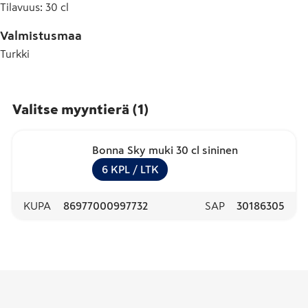
Tilavuus
:
30 cl
Valmistusmaa
Turkki
Valitse myyntierä
(
1
)
Bonna Sky muki 30 cl sininen
6
KPL
/ LTK
KUPA
86977000997732
SAP
30186305