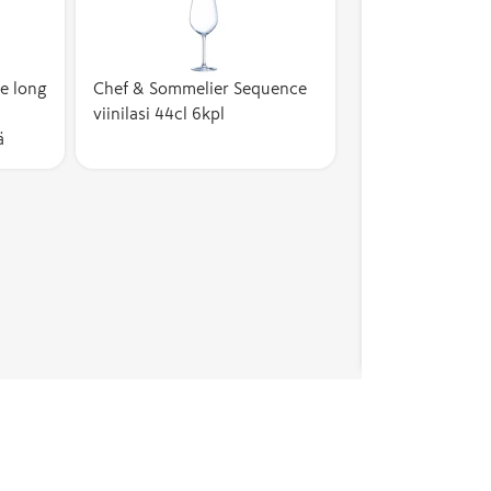
e long
Chef & Sommelier Sequence
viinilasi 44cl 6kpl
ä