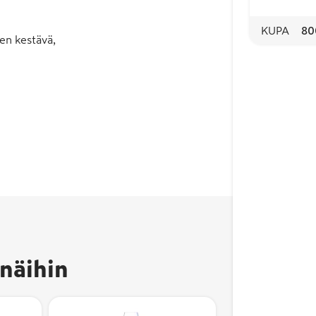
KUPA
80
en kestävä,
näihin