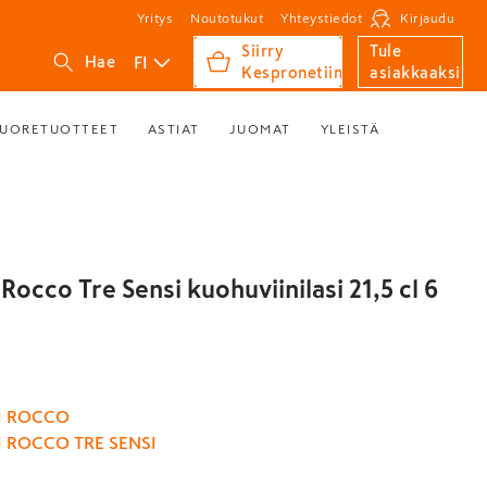
Yritys
Noutotukut
Yhteystiedot
Kirjaudu
Siirry
Tule
FI
Hae
Kespronetiin
asiakkaaksi
UORETUOTTEET
ASTIAT
JUOMAT
YLEISTÄ
Rocco Tre Sensi kuohuviinilasi 21,5 cl 6
I ROCCO
 ROCCO TRE SENSI