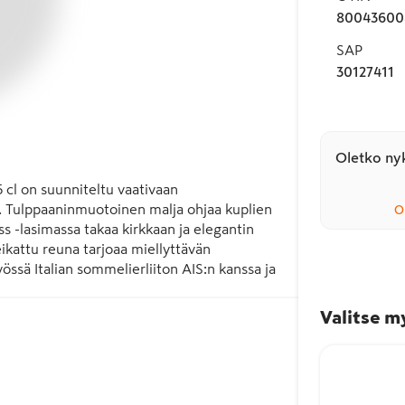
80043600
SAP
30127411
Oletko nyk
 cl on suunniteltu vaativaan 
. Tulppaaninmuotoinen malja ohjaa kuplien 
O
 -lasimassa takaa kirkkaan ja elegantin 
eikattu reuna tarjoaa miellyttävän 
össä Italian sommelierliiton AIS:n kanssa ja 
Valitse m