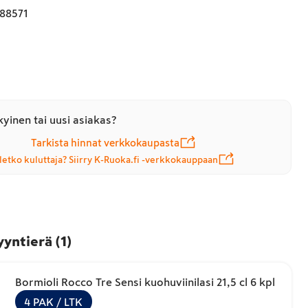
88571
yinen tai uusi asiakas?
Tarkista hinnat verkkokaupasta
letko kuluttaja? Siirry K-Ruoka.fi -verkkokauppaan
yyntierä
(
1
)
Bormioli Rocco Tre Sensi kuohuviinilasi 21,5 cl 6 kpl
4
PAK
/ LTK