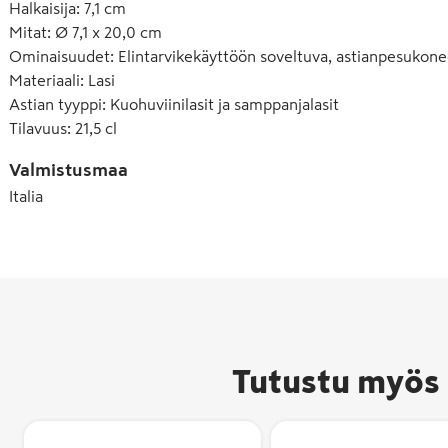
Halkaisija
:
7,1 cm
Mitat
:
Ø 7,1 x 20,0 cm
Ominaisuudet
:
Elintarvikekäyttöön soveltuva, astianpesukone
Materiaali
:
Lasi
Astian tyyppi
:
Kuohuviinilasit ja samppanjalasit
Tilavuus
:
21,5 cl
Valmistusmaa
Italia
Tutustu myös 