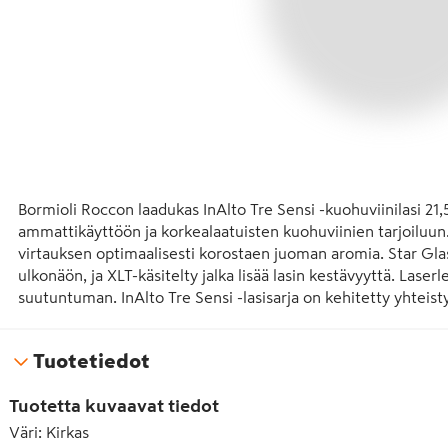
Bormioli Roccon laadukas InAlto Tre Sensi -kuohuviinilasi 21,5
ammattikäyttöön ja korkealaatuisten kuohuviinien tarjoiluun
virtauksen optimaalisesti korostaen juoman aromia. Star Glass
ulkonäön, ja XLT-käsitelty jalka lisää lasin kestävyyttä. Laserl
suutuntuman. InAlto Tre Sensi -lasisarja on kehitetty yhteisty
kestää konepesun.
Tuotetiedot
Tuotetta kuvaavat tiedot
Väri
:
Kirkas