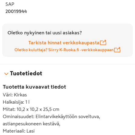
SAP
20019944
Oletko nykyinen tai uusi asiakas?
Tarkista hinnat verkkokaupasta
Oletko kuluttaja? Siirry K-Ruoka.fi -verkkokauppaan
Tuotetiedot
Tuotetta kuvaavat tiedot
Väri
:
Kirkas
Halkaisija
:
1 l
Mitat
:
10,2 x 10,2 x 25,5 cm
Ominaisuudet
:
Elintarvikekäyttöön soveltuva,
astianpesukoneen kestävä,
Materiaali
:
Lasi