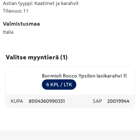
Astian tyyppi
:
Kaatimet ja karahvit
Tilavuus
:
1 l
Valmistusmaa
Italia
Valitse myyntierä
(
1
)
Bormioli Rocco Ypsilon lasikarahvi 1l
6
KPL
/ LTK
KUPA
8004360990331
SAP
20019944