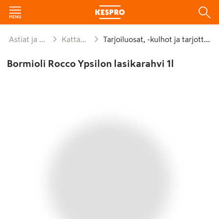
Astiat ja kattaus
Kattaminen
Tarjoiluosat, -kulhot ja tarjottimet
Bormioli Rocco Ypsilon lasikarahvi 1l