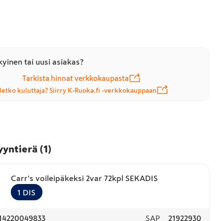
yinen tai uusi asiakas?
Tarkista hinnat verkkokaupasta
letko kuluttaja? Siirry K-Ruoka.fi -verkkokauppaan
yyntierä
(
1
)
Carr's voileipäkeksi 2var 72kpl SEKADIS
1
DIS
14220049833
SAP
21922930