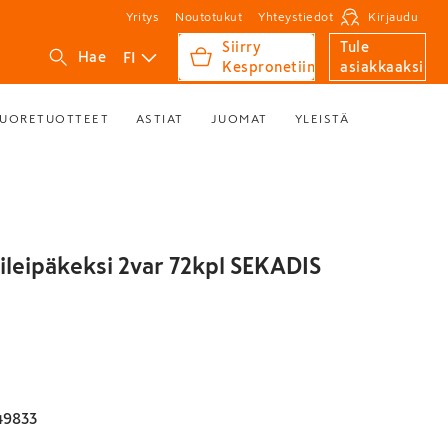
Yritys
Noutotukut
Yhteystiedot
Kirjaudu
Siirry
Tule
FI
Hae
Kespronetiin
asiakkaaksi
UORETUOTTEET
ASTIAT
JUOMAT
YLEISTÄ
oileipäkeksi 2var 72kpl SEKADIS
49833