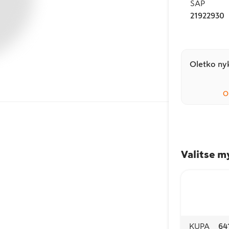
SAP
21922930
Oletko nyk
O
Valitse m
KUPA
64