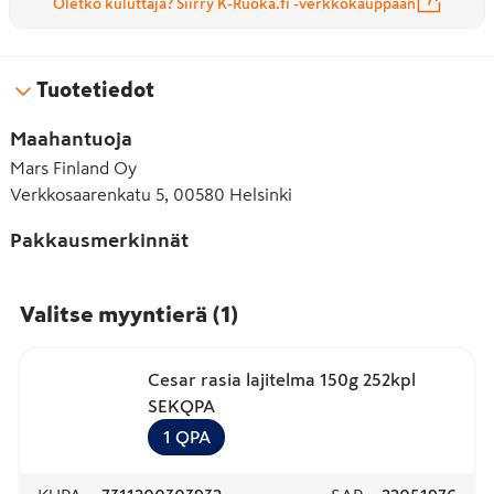
Oletko kuluttaja? Siirry K-Ruoka.fi -verkkokauppaan
Tuotetiedot
Maahantuoja
Mars Finland Oy
Verkkosaarenkatu 5, 00580 Helsinki
Pakkausmerkinnät
Valitse myyntierä
(
1
)
Cesar rasia lajitelma 150g 252kpl
SEKQPA
1
QPA