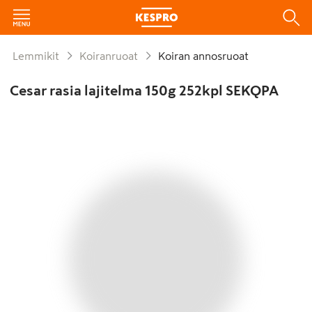
Lemmikit
Koiranruoat
Koiran annosruoat
Cesar rasia lajitelma 150g 252kpl SEKQPA