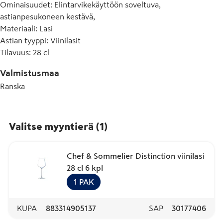
Ominaisuudet
:
Elintarvikekäyttöön soveltuva,
astianpesukoneen kestävä,
Materiaali
:
Lasi
Astian tyyppi
:
Viinilasit
Tilavuus
:
28 cl
Valmistusmaa
Ranska
Valitse myyntierä
(
1
)
Chef & Sommelier Distinction viinilasi
28 cl 6 kpl
1
PAK
KUPA
883314905137
SAP
30177406