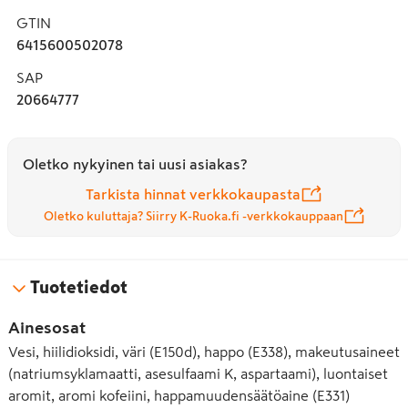
GTIN
6415600502078
SAP
20664777
Oletko nykyinen tai uusi asiakas?
Tarkista hinnat verkkokaupasta
Oletko kuluttaja? Siirry K-Ruoka.fi -verkkokauppaan
Tuotetiedot
Ainesosat
Vesi, hiilidioksidi, väri (E150d), happo (E338), makeutusaineet
(natriumsyklamaatti, asesulfaami K, aspartaami), luontaiset
aromit, aromi kofeiini, happamuudensäätöaine (E331)