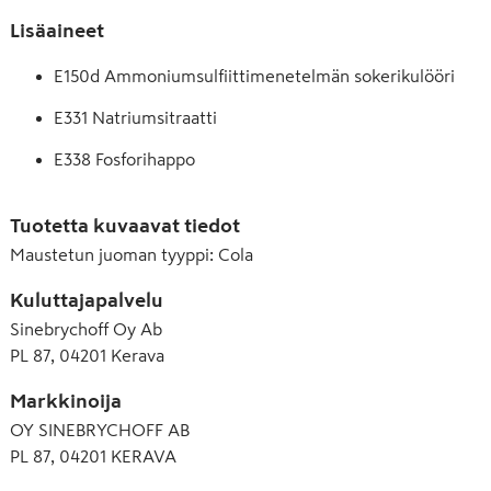
Lisäaineet
E150d Ammoniumsulfiittimenetelmän sokerikulööri
E331 Natriumsitraatti
E338 Fosforihappo
E950 Asesulfaami K
Tuotetta kuvaavat tiedot
E951 Aspartaami
Maustetun juoman tyyppi
:
Cola
E952 Syklaamihappo ja sen Na- ja Ca-suolat
Kuluttajapalvelu
Sinebrychoff Oy Ab
PL 87, 04201 Kerava
Markkinoija
OY SINEBRYCHOFF AB
PL 87, 04201 KERAVA