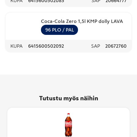
KUPA
6415600502085
SAP
20664777
Coca-Cola Zero 1,5l KMP dolly LAVA
96
PLO
/ PAL
KUPA
6415600502092
SAP
20672760
Tutustu myös näihin