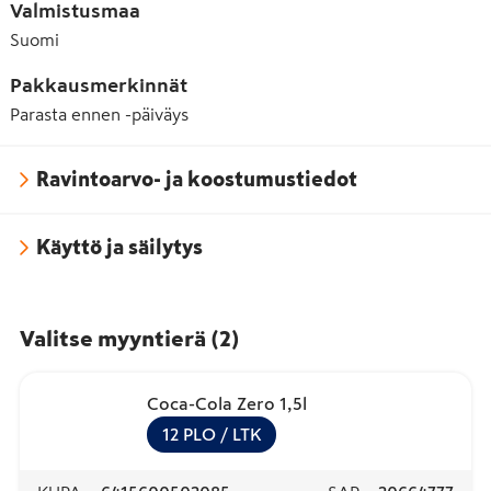
Valmistusmaa
Suomi
Pakkausmerkinnät
Parasta ennen -päiväys
Ravintoarvo- ja koostumustiedot
Käyttö ja säilytys
Valitse myyntierä
(
2
)
Coca-Cola Zero 1,5l
12
PLO
/ LTK