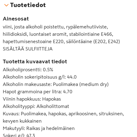
Tuotetiedot
Ainesosat
viini, josta alkoholi poistettu, rypälemehutiiviste,
hiilidioksidi, luontaiset aromit, stabilointiaine E466,
hapettumisenestoaine E220, säilöntäaine (E202, E242)
SISÄLTÄÄ SULFIITTEJA
Tuotetta kuvaavat tiedot
Alkoholiprosentti
:
0.5%
Alkoholin sokeripitoisuus g/l
:
44.0
Alkoholin makeusaste
:
Puolimakea (medium dry)
Hapot grammoina per litra
:
4.70
Viinin hapokkuus
:
Hapokas
Alkoholityyppi
:
Alkoholittomat
Kuvaus
:
Puolimakea, hapokas, aprikoosinen, sitruksinen,
kevyen kukkainen
Makutyyli
:
Raikas ja hedelmäinen
Sokeri g/l
:
47.3