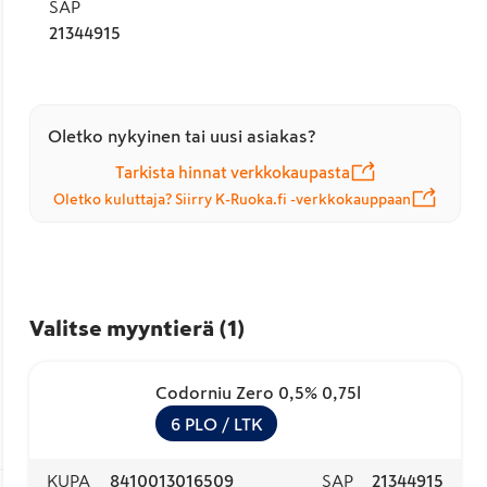
SAP
21344915
Oletko nykyinen tai uusi asiakas?
Tarkista hinnat verkkokaupasta
Oletko kuluttaja? Siirry K-Ruoka.fi -verkkokauppaan
Valitse myyntierä
(
1
)
Codorniu Zero 0,5% 0,75l
6
PLO
/ LTK
KUPA
8410013016509
SAP
21344915