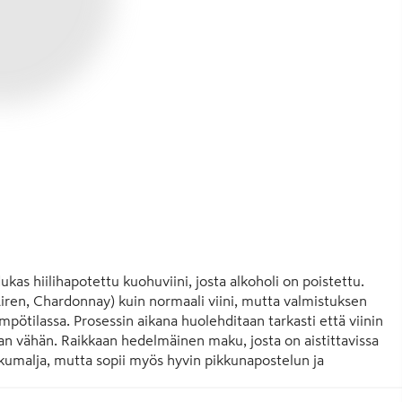
as hiilihapotettu kuohuviini, josta alkoholi on poistettu. 
Airen, Chardonnay) kuin normaali viini, mutta valmistuksen 
pötilassa. Prosessin aikana huolehditaan tarkasti että viinin 
 vähän. Raikkaan hedelmäinen maku, josta on aistittavissa 
lkumalja, mutta sopii myös hyvin pikkunapostelun ja 