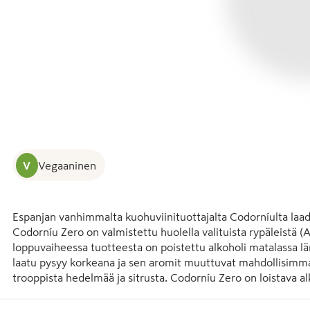
V
Vegaaninen
Espanjan vanhimmalta kuohuviinituottajalta Codorníulta laaduk
Codorníu Zero on valmistettu huolella valituista rypäleistä (
loppuvaiheessa tuotteesta on poistettu alkoholi matalassa läm
laatu pysyy korkeana ja sen aromit muuttuvat mahdollisimman
trooppista hedelmää ja sitrusta. Codorníu Zero on loistava a
salaattien seuraan.