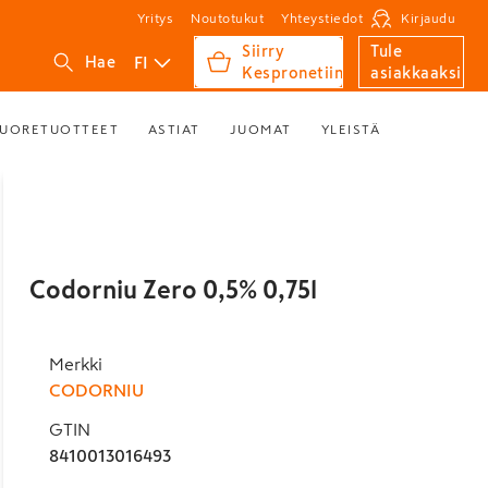
Yritys
Noutotukut
Yhteystiedot
Kirjaudu
Siirry
Tule
FI
Hae
Kespronetiin
asiakkaaksi
UORETUOTTEET
ASTIAT
JUOMAT
YLEISTÄ
Codorniu Zero 0,5% 0,75l
Merkki
CODORNIU
GTIN
8410013016493