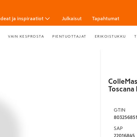
Ideat ja inspiraatiot
Julkaisut
Tapahtumat
VAIN KESPROSTA
PIENTUOTTAJAT
ERIKOISTUKKU
T
ColleMa
Toscana 
GTIN
803256851
SAP
22016845