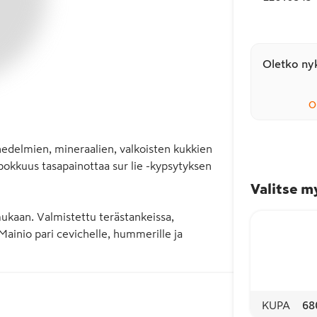
Oletko nyk
O
hedelmien, mineraalien, valkoisten kukkien 
okkuus tasapainottaa sur lie -kypsytyksen 
Valitse m
ukaan. Valmistettu terästankeissa, 
Mainio pari cevichelle, hummerille ja 
KUPA
68