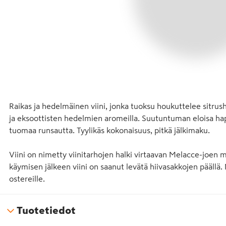
Raikas ja hedelmäinen viini, jonka tuoksu houkuttelee sitrus
ja eksoottisten hedelmien aromeilla. Suutuntuman eloisa hap
tuomaa runsautta. Tyylikäs kokonaisuus, pitkä jälkimaku.

Viini on nimetty viinitarhojen halki virtaavan Melacce-joen m
käymisen jälkeen viini on saanut levätä hiivasakkojen päällä. 
ostereille.
Tuotetiedot