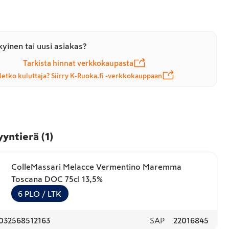
yinen tai uusi asiakas?
Tarkista hinnat verkkokaupasta
letko kuluttaja? Siirry K-Ruoka.fi -verkkokauppaan
yyntierä
(
1
)
ColleMassari Melacce Vermentino Maremma
Toscana DOC 75cl 13,5%
6
PLO
/ LTK
032568512163
SAP
22016845