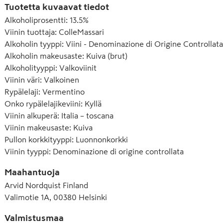
Tuotetta kuvaavat tiedot
Alkoholiprosentti
:
13.5%
Viinin tuottaja
:
ColleMassari
Alkoholin tyyppi
:
Viini - Denominazione di Origine Controllata
Alkoholin makeusaste
:
Kuiva (brut)
Alkoholityyppi
:
Valkoviinit
Viinin väri
:
Valkoinen
Rypälelaji
:
Vermentino
Onko rypälelajikeviini
:
Kyllä
Viinin alkuperä
:
Italia – toscana
Viinin makeusaste
:
Kuiva
Pullon korkkityyppi
:
Luonnonkorkki
Viinin tyyppi
:
Denominazione di origine controllata
Maahantuoja
Arvid Nordquist Finland
Valimotie 1A, 00380 Helsinki
Valmistusmaa