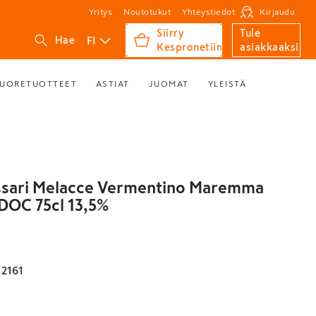
Yritys
Noutotukut
Yhteystiedot
Kirjaudu
Siirry
Tule
FI
Hae
Kespronetiin
asiakkaaksi
UORETUOTTEET
ASTIAT
JUOMAT
YLEISTÄ
ssari Melacce Vermentino Maremma
DOC 75cl 13,5%
2161