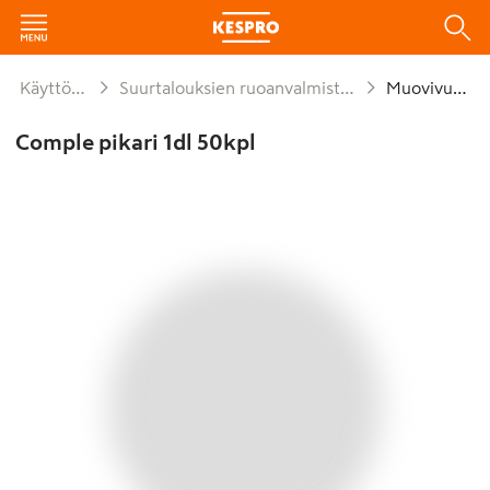
Käyttötavara
Suurtalouksien ruoanvalmistusmateriaalit
Muovivuoat
Comple pikari 1dl 50kpl