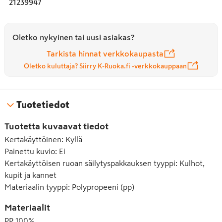
21239947
Oletko nykyinen tai uusi asiakas?
Tarkista hinnat verkkokaupasta
Oletko kuluttaja? Siirry K-Ruoka.fi -verkkokauppaan
Tuotetiedot
Tuotetta kuvaavat tiedot
Kertakäyttöinen
:
Kyllä
Painettu kuvio
:
Ei
Kertakäyttöisen ruoan säilytyspakkauksen tyyppi
:
Kulhot,
kupit ja kannet
Materiaalin tyyppi
:
Polypropeeni (pp)
Materiaalit
PP 100%