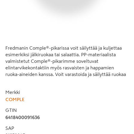
Fredmanin Comple®-pikarissa voit säilyttää ja kuljettaa 
esimerkiksi jälkiruokaa tai salaattia. PP-materiaalista 
valmistetut Comple®-pikarimme soveltuvat 
elintarvikekontaktiin myös rasvaisten ja happamien 
ruoka-aineiden kanssa. Voit varastoida ja säilyttää ruokaa 
niissä huoneenlämmössä tai alhaisemmassa. Voit myös 
kuumentaa niissä ruokaa enintään 70 °C 15 min tai max 
Merkki
100°C 15 minuutin ajan.

COMPLE
Pakkaus ei sisällä pikarien kansia.

GTIN
6418400091636
Pikari on yhteensopiva tuotteen 9158 / GTIN 
6418401691583 Comple® pikarin kansi kanssa.
SAP