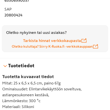
65506990057
SAP
20800424
Oletko nykyinen tai uusi asiakas?
Tarkista hinnat verkkokaupasta
Oletko kuluttaja? Siirry K-Ruoka.fi -verkkokauppaan
Tuotetiedot
Tuotetta kuvaavat tiedot
Mitat
:
25 x 6,5 x 6,5 cm, paino 67g
Ominaisuudet
:
Elintarvikekäyttöön soveltuva,
astianpesukoneen kestävä,
Lämmönkesto
:
300 °c
Materiaali
:
Silikoni