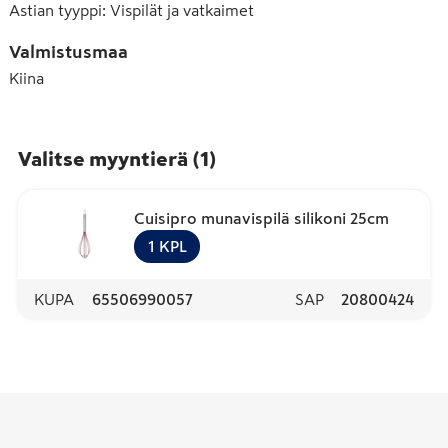
Astian tyyppi
:
Vispilät ja vatkaimet
Valmistusmaa
Kiina
Valitse myyntierä
(
1
)
Cuisipro munavispilä silikoni 25cm
1
KPL
KUPA
65506990057
SAP
20800424