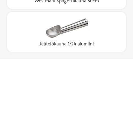
Westmark Spagettikauha 30cm
Jäätelökauha 1/24 alumiini