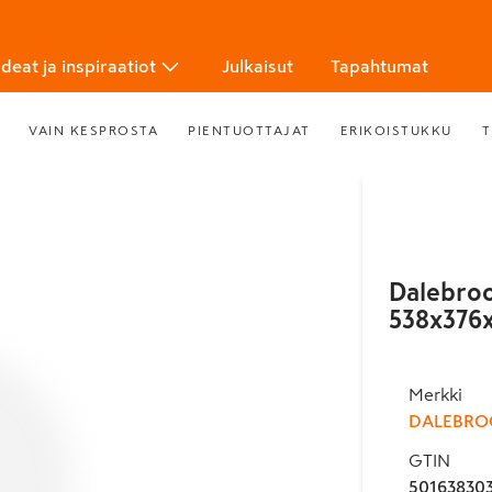
Ideat ja inspiraatiot
Julkaisut
Tapahtumat
VAIN KESPROSTA
PIENTUOTTAJAT
ERIKOISTUKKU
T
Dalebroo
538x37
Merkki
DALEBRO
GTIN
50163830