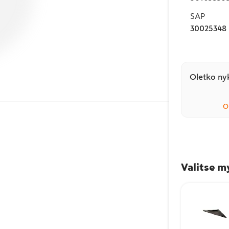
SAP
30025348
Oletko nyk
O
Valitse m