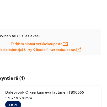
yinen tai uusi asiakas?
Tarkista hinnat verkkokaupasta
letko kuluttaja? Siirry K-Ruoka.fi -verkkokauppaan
yyntierä
(
1
)
Dalebrook Oikea kaareva lautanen TB90555
538x376x38mm
1
KPL