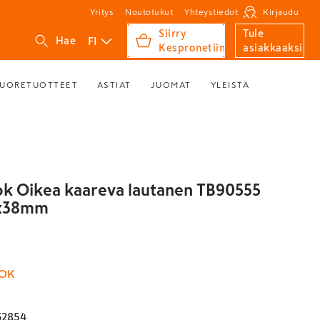
Yritys
Noutotukut
Yhteystiedot
Kirjaudu
Siirry
Tule
FI
Hae
Kespronetiin
asiakkaaksi
UORETUOTTEET
ASTIAT
JUOMAT
YLEISTÄ
k Oikea kaareva lautanen TB90555
6x38mm
OK
32854