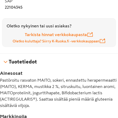
SAP
*Kalsium edistää ruoansulatusentsyymien normaalia 
22104345
toimintaa. Nauti osana tasapainoista ja monipuolista 
ruokavaliota ja terveitä elämäntapoja.
Oletko nykyinen tai uusi asiakas?
Tarkista hinnat verkkokaupasta
Oletko kuluttaja? Siirry K-Ruoka.fi -verkkokauppaan
Tuotetiedot
Ainesosat
Pastöroitu rasvaton MAITO, sokeri, ennastettu herapermeaatti
(MAITO), KERMA, mustikka 2 %, sitruskuitu, luontainen aromi,
MAITOproteiinit, jogurttihapate, Bifidobacterium lactis
(ACTIREGULARIS®). Saattaa sisältää pieniä määriä gluteenia
sisältäviä viljoja.
Markkinoija