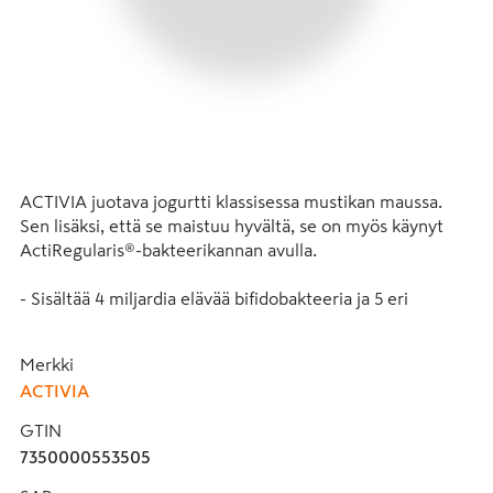
ACTIVIA juotava jogurtti klassisessa mustikan maussa. 
Sen lisäksi, että se maistuu hyvältä, se on myös käynyt 
ActiRegularis®-bakteerikannan avulla.

- Sisältää 4 miljardia elävää bifidobakteeria ja 5 eri 
hapatekantaa.

- Runsas kalsiumin lähde, joka on hyväksi suoliston 
Merkki
hyvinvoinnille*

ACTIVIA
Päivitä aamiaisesi tällä herkullisella Activia juotavalla 
GTIN
jogurtilla. Tai nauti sitä maukkaana välipalana päivän 
7350000553505
aikana. 
