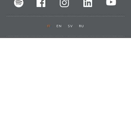
FI
EN
SV
RU
Pikalinkit
Oiva-raportit
Laskut ja maksut
Ota yhteyttä
Anna palautetta
Tukku
Usein kysyttyä
Haluan asiakkaaksi
Käyttöturvatiedotteet
Tilaa uutiskirje
Ota yhteyttä