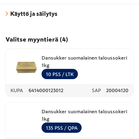
Käyttö ja säilytys
Valitse myyntierä
(
4
)
Dansukker suomalainen taloussokeri
1kg
10
PSS
/ LTK
KUPA
6414000123012
SAP
20004120
Dansukker suomalainen taloussokeri
1kg
135
PSS
/ QPA