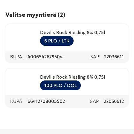
Valitse myyntierä
(
2
)
Devil's Rock Riesling 8% 0,75l
6
PLO
/ LTK
KUPA
4006542679304
SAP
22036611
Devil's Rock Riesling 8% 0,75l
100
PLO
/ DOL
KUPA
66412708005502
SAP
22036612