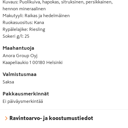
Kuvaus
:
Puolikuiva, hapokas, sitruksinen, persikkainen,
hennon mineraalinen
Makutyyli
:
Raikas ja hedelmäinen
Ruokasuositus
:
Kana
Rypälelajike
:
Riesling
Sokeri g/l
:
25
Maahantuoja
Anora Group Oyj
Kaapeliaukio 1 00180 Helsinki
Valmistusmaa
Saksa
Pakkausmerkinnät
Ei päiväysmerkintää
Ravintoarvo- ja koostumustiedot