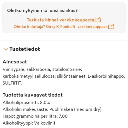
Oletko nykyinen tai uusi asiakas?
Tarkista hinnat verkkokaupasta
Oletko kuluttaja? Siirry K-Ruoka.fi -verkkokauppaan
Tuotetiedot
Ainesosat
Viinirypäle, sakkaroosia, stabilointiaine:
karboksimetyyliselluloosa; säilöntäaineet: L-askorbiinihappo,
SULFIITIT.
Tuotetta kuvaavat tiedot
Alkoholiprosentti
:
8.0%
Alkoholin makeusaste
:
Puolimakea (medium dry)
Hapot grammoina per litra
:
7.00
Alkoholityyppi
:
Valkoviinit