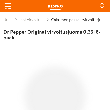
Juomat
Isot virvoitusjuomat
Cola-monipakkausvirvoitusjuomat
Dr Pepper Original virvoitusjuoma 0,33l 6-
pack