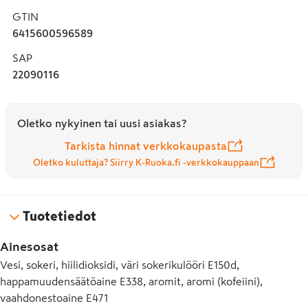
GTIN
6415600596589
SAP
22090116
Oletko nykyinen tai uusi asiakas?
Tarkista hinnat verkkokaupasta
Oletko kuluttaja? Siirry K-Ruoka.fi -verkkokauppaan
Tuotetiedot
Ainesosat
Vesi, sokeri, hiilidioksidi, väri sokerikulööri E150d,
happamuudensäätöaine E338, aromit, aromi (kofeiini),
vaahdonestoaine E471