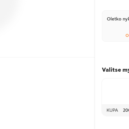
Oletko nyk
O
Valitse m
KUPA
20