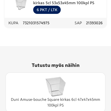
kirkas 5cl 53x53x45mm 100kpl PS
6
PKT
/ LTK
KUPA
7321031574975
SAP
21393026
Tutustu myös näihin
Duni Amuse-bouche Square kirkas 6cl 47x47x45mm
100kpl PS