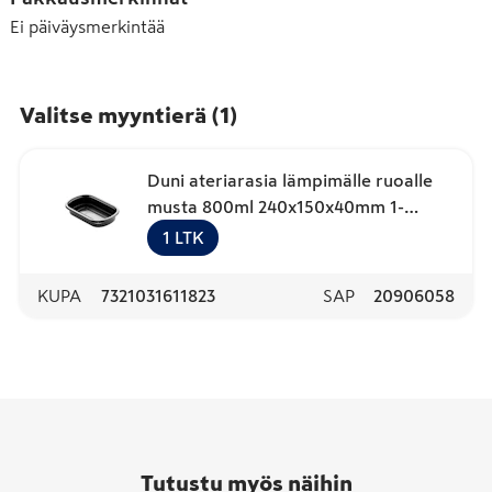
Ei päiväysmerkintää
Valitse myyntierä
(
1
)
Duni ateriarasia lämpimälle ruoalle
musta 800ml 240x150x40mm 1-
lokeroinen 250kpl PP
1
LTK
KUPA
7321031611823
SAP
20906058
Tutustu myös näihin