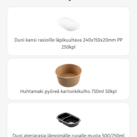
Duni kansi rasioille läpikuultava 240x150x20mm PP
250kpl
Huhtamaki pyöreä kartonkikulho 750ml 50kpl
Duni ateriarasia lämpimälle ruoalle musta 500/250ml