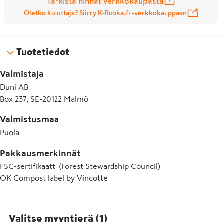
Tarkista hinnat verkkokaupasta
Oletko kuluttaja? Siirry K-Ruoka.fi -verkkokauppaan
Tuotetiedot
Valmistaja
Duni AB
Box 237, SE-20122 Malmö
Valmistusmaa
Puola
Pakkausmerkinnät
FSC-sertifikaatti (Forest Stewardship Council)
OK Compost label by Vincotte
Valitse myyntierä
(
1
)