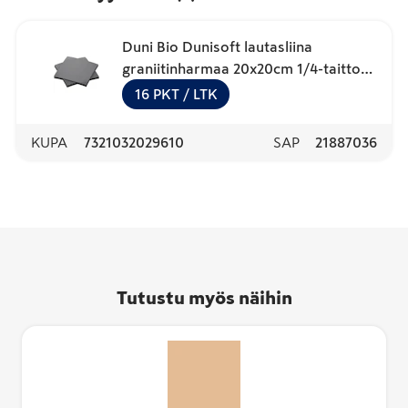
Duni Bio Dunisoft lautasliina
graniitinharmaa 20x20cm 1/4-taitto
180kpl
16
PKT
/ LTK
KUPA
7321032029610
SAP
21887036
Tutustu myös näihin