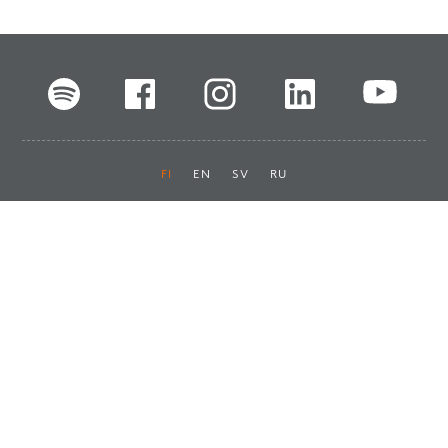
FI
EN
SV
RU
Pikalinkit
Oiva-raportit
Laskut ja maksut
Ota yhteyttä
Anna palautetta
Tukku
Usein kysyttyä
Haluan asiakkaaksi
Käyttöturvatiedotteet
Tilaa uutiskirje