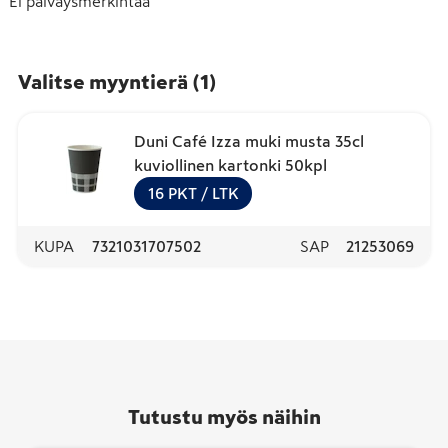
Ei päiväysmerkintää
Valitse myyntierä
(
1
)
Duni Café Izza muki musta 35cl
kuviollinen kartonki 50kpl
16
PKT
/ LTK
KUPA
7321031707502
SAP
21253069
Tutustu myös näihin