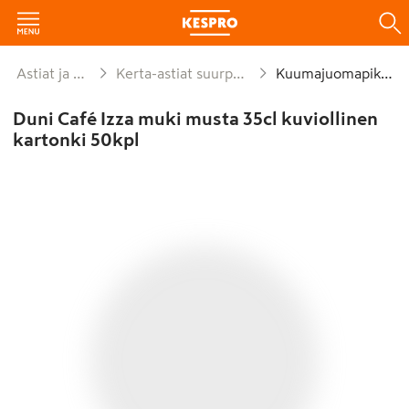
Astiat ja kattaus
Kerta-astiat suurpakkaukset
Kuumajuomapikarit
Duni Café Izza muki musta 35cl kuviollinen
kartonki 50kpl