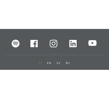
FI
EN
SV
RU
Pikalinkit
Oiva-raportit
Laskut ja maksut
Ota yhteyttä
Anna palautetta