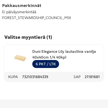
Pakkausmerkinnät
Ei päiväysmerkintää
FOREST_STEWARDSHIP_COUNCIL_MIX
Valitse myyntierä
(
1
)
Duni Elegance Lily lautasliina vanilja
40x40cm 1/4 40kpl
6
PKT
/ LTK
KUPA
7321031684339
SAP
21181681