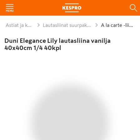
Astiat ja kattaus
Lautasliinat suurpakkaukset
A la carte -liinat
Duni Elegance Lily lautasliina vanilja
40x40cm 1/4 40kpl