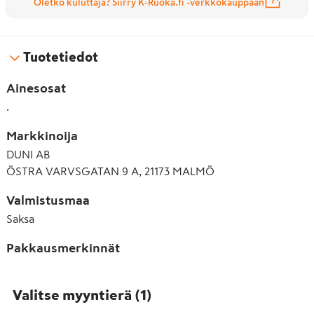
Oletko kuluttaja? Siirry K-Ruoka.fi -verkkokauppaan
Tuotetiedot
Ainesosat
.
Markkinoija
DUNI AB
ÖSTRA VARVSGATAN 9 A, 21173 MALMÖ
Valmistusmaa
Saksa
Pakkausmerkinnät
Valitse myyntierä
(
1
)