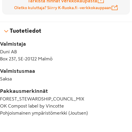
Tarkista hinnat verkkokaupasta
Oletko kuluttaja? Siirry K-Ruoka.fi -verkkokauppaan
Tuotetiedot
Valmistaja
Duni AB
Box 237, SE-20122 Malmö
Valmistusmaa
Saksa
Pakkausmerkinnät
FOREST_STEWARDSHIP_COUNCIL_MIX
OK Compost label by Vincotte
Pohjoismainen ympäristömerkki (Joutsen)