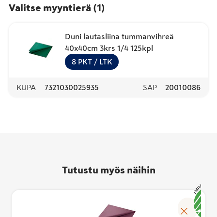
Valitse myyntierä
(
1
)
Duni lautasliina tummanvihreä
40x40cm 3krs 1/4 125kpl
8
PKT
/ LTK
KUPA
7321030025935
SAP
20010086
Tutustu myös näihin