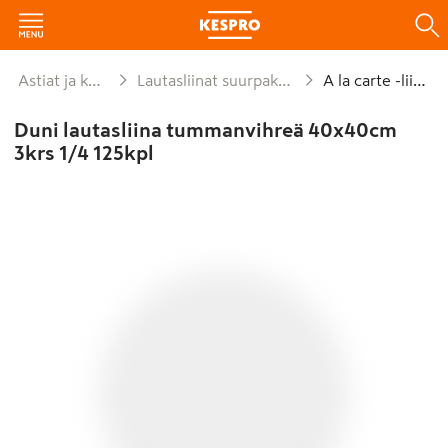
Astiat ja kattaus
Lautasliinat suurpakkaukset
A la carte -liinat
Duni lautasliina tummanvihreä 40x40cm
3krs 1/4 125kpl