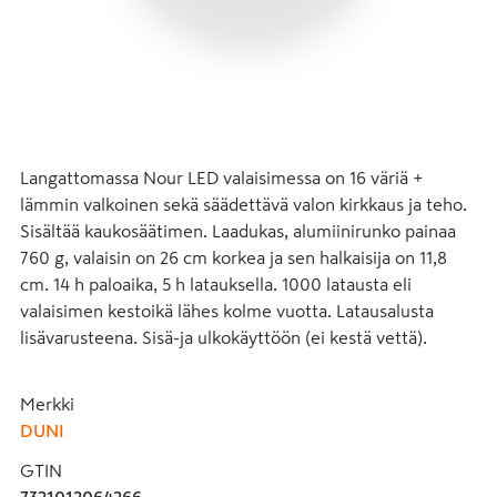
Langattomassa Nour LED valaisimessa on 16 väriä + 
lämmin valkoinen sekä säädettävä valon kirkkaus ja teho. 
Sisältää kaukosäätimen. Laadukas, alumiinirunko painaa 
760 g, valaisin on 26 cm korkea ja sen halkaisija on 11,8 
cm. 14 h paloaika, 5 h latauksella. 1000 latausta eli 
valaisimen kestoikä lähes kolme vuotta. Latausalusta 
lisävarusteena. Sisä-ja ulkokäyttöön (ei kestä vettä).
Merkki
DUNI
GTIN
7321012064266