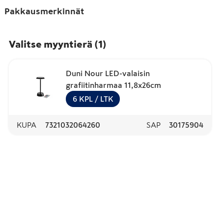
Pakkausmerkinnät
Valitse myyntierä
(
1
)
Duni Nour LED-valaisin
grafiitinharmaa 11,8x26cm
6
KPL
/ LTK
KUPA
7321032064260
SAP
30175904