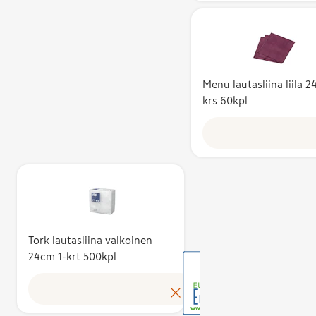
Menu lautasliina liila 
krs 60kpl
EU-ympärist
voidaan myö
tuotteelle, j
koko elinkaar
täyttää tiukat
ympäristö-,
turvallisuus- 
Tork lautasliina valkoinen
laatuvaatimu
24cm 1-krt 500kpl
Merkin kritee
toistuvia tee
ovat muun m