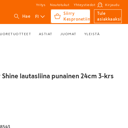
Yritys
Noutotukut
Yhteystiedot
Kirjaudu
Siirry
Tule
FI
Hae
Kespronetiin
asiakkaaksi
UORETUOTTEET
ASTIAT
JUOMAT
YLEISTÄ
 Shine lautasliina punainen 24cm 3-krs
08543