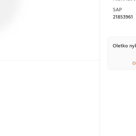
SAP
21853961
Oletko nyk
O
Pohjoismainen
ympäristömerkki eli
Joutsenmerkki
myönnetään