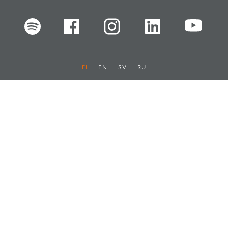
FI
EN
SV
RU
Pikalinkit
Oiva-raportit
Laskut ja maksut
Ota yhteyttä
Anna palautetta
Tukku
Usein kysyttyä
Haluan asiakkaaksi
Käyttöturvatiedotteet
Tilaa uutiskirje