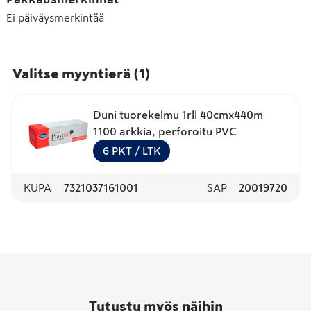
Ei päiväysmerkintää
Valitse myyntierä
(
1
)
Duni tuorekelmu 1rll 40cmx440m
1100 arkkia, perforoitu PVC
6
PKT
/ LTK
KUPA
7321037161001
SAP
20019720
Tutustu myös näihin