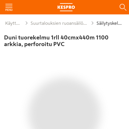
Käyttötavara
Suurtalouksien ruoansäilöntämateriaalit
Säilytyskelmut
Duni tuorekelmu 1rll 40cmx440m 1100
arkkia, perforoitu PVC