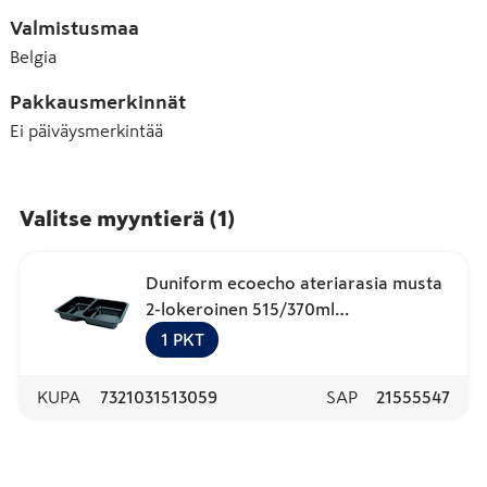
Valmistusmaa
Belgia
Pakkausmerkinnät
Ei päiväysmerkintää
Valitse myyntierä
(
1
)
Duniform ecoecho ateriarasia musta
2-lokeroinen 515/370ml
225x175x35mm 250kpl CPET
1
PKT
KUPA
7321031513059
SAP
21555547