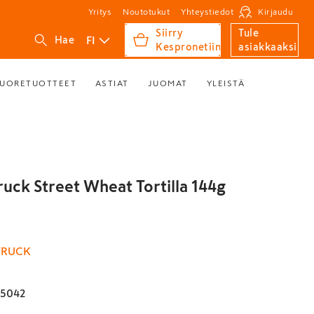
Yritys
Noutotukut
Yhteystiedot
Kirjaudu
Siirry
Tule
FI
Hae
Kespronetiin
asiakkaaksi
UORETUOTTEET
ASTIAT
JUOMAT
YLEISTÄ
ruck Street Wheat Tortilla 144g
TRUCK
45042