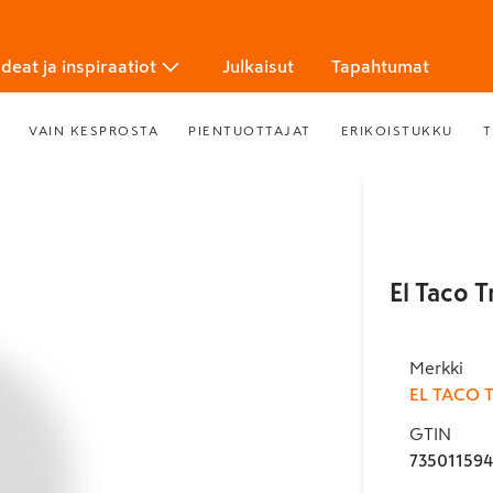
Ideat ja inspiraatiot
Julkaisut
Tapahtumat
VAIN KESPROSTA
PIENTUOTTAJAT
ERIKOISTUKKU
T
El Taco T
Merkki
EL TACO 
GTIN
73501159