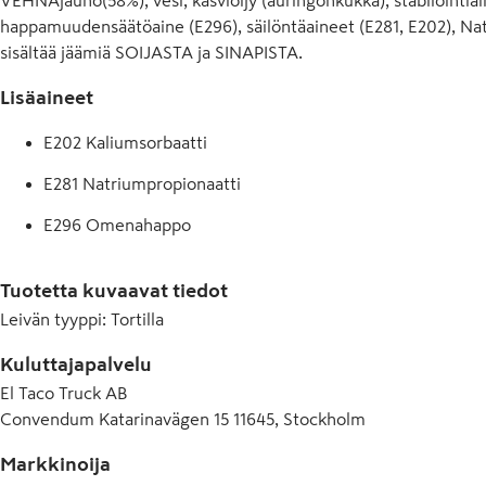
happamuudensäätöaine (E296), säilöntäaineet (E281, E202), Nat
sisältää jäämiä SOIJASTA ja SINAPISTA.
Lisäaineet
E202 Kaliumsorbaatti
E281 Natriumpropionaatti
E296 Omenahappo
E412 Guarkumi
Tuotetta kuvaavat tiedot
E422 Glyseroli
Leivän tyyppi
:
Tortilla
E471 Rasvahappojen mono- ja diglyseridit
Kuluttajapalvelu
E500 Natriumkarbonaatti
El Taco Truck AB
Convendum Katarinavägen 15 11645, Stockholm
Markkinoija