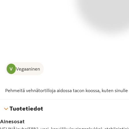
V
Vegaaninen
Pehmeitä vehnätortilloja aidossa tacon koossa, kuten sinulle 
Tuotetiedot
Ainesosat
VEHNÄjauho(58%), vesi, kasviöljy (auringonkukka), stabilointiai