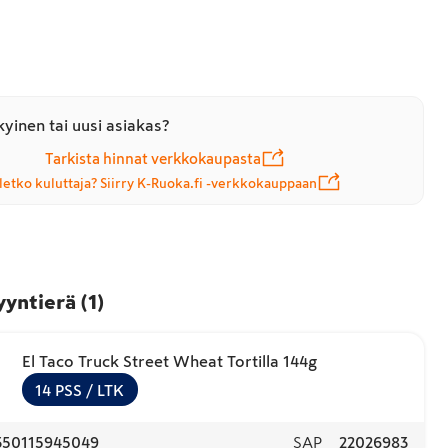
yinen tai uusi asiakas?
Tarkista hinnat verkkokaupasta
letko kuluttaja? Siirry K-Ruoka.fi -verkkokauppaan
yyntierä
(
1
)
El Taco Truck Street Wheat Tortilla 144g
14
PSS
/ LTK
350115945049
SAP
22026983