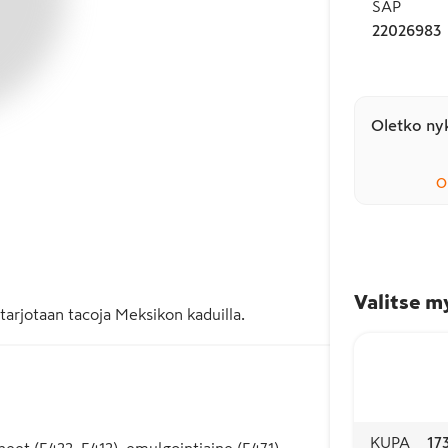
SAP
22026983
Oletko nyk
O
Valitse m
tarjotaan tacoja Meksikon kaduilla.
KUPA
17
neet (E422, E412), emulgointiaine (E471),