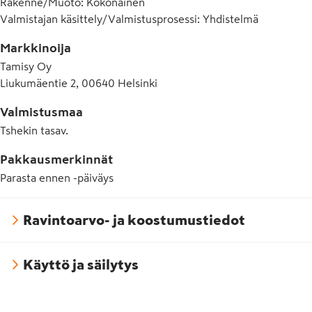
Rakenne/Muoto
:
Kokonainen
Valmistajan käsittely/Valmistusprosessi
:
Yhdistelmä
Markkinoija
Tamisy Oy
Liukumäentie 2, 00640 Helsinki
Valmistusmaa
Tshekin tasav.
Pakkausmerkinnät
Parasta ennen -päiväys
Ravintoarvo- ja koostumustiedot
Käyttö ja säilytys