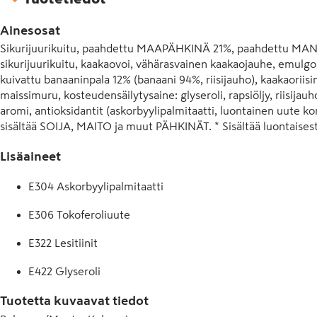
Ainesosat
Sikurijuurikuitu, paahdettu MAAPÄHKINÄ 21%, paahdettu MANT
sikurijuurikuitu, kaakaovoi, vähärasvainen kaakaojauhe, emulgoint
kuivattu banaaninpala 12% (banaani 94%, riisijauho), kaakaoriisimu
maissimuru, kosteudensäilytysaine: glyseroli, rapsiöljy, riisijauho
aromi, antioksidantit (askorbyylipalmitaatti, luontainen uute kor
sisältää SOIJA, MAITO ja muut PÄHKINÄT. * Sisältää luontaisest
Lisäaineet
E304 Askorbyylipalmitaatti
E306 Tokoferoliuute
E322 Lesitiinit
E422 Glyseroli
Tuotetta kuvaavat tiedot