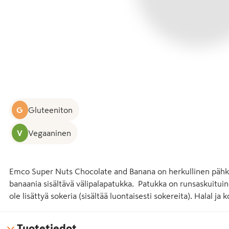
G
Gluteeniton
V
Vegaaninen
Emco Super Nuts Chocolate and Banana on herkullinen pähkin
banaania sisältävä välipalapatukka.  Patukka on runsaskuituin
ole lisättyä sokeria (sisältää luontaisesti sokereita). Halal ja k
Tuotetiedot