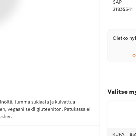
SAP
21935541
Oletko nyk
O
Valitse m
öitä, tumma suklaata ja kuivattua 
en, vegaani sekä gluteeniton. Patukassa ei 
osher.
KUPA
85