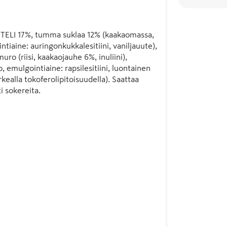
ELI 17%, tumma suklaa 12% (kaakaomassa, 
iaine: auringonkukkalesitiini, vaniljauute), 
ro (riisi, kaakaojauhe 6%, inuliini), 
, emulgointiaine: rapsilesitiini, luontainen 
kealla tokoferolipitoisuudella). Saattaa 
i sokereita.