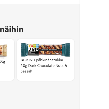
näihin
BE-KIND pähkinäpatukka
35g
40g Dark Chocolate Nuts &
Seasalt