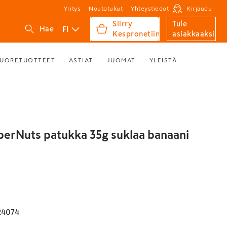
Yritys
Noutotukut
Yhteystiedot
Kirjaudu
Siirry
Tule
FI
Hae
Kespronetiin
asiakkaaksi
UORETUOTTEET
ASTIAT
JUOMAT
YLEISTÄ
erNuts patukka 35g suklaa banaani
24074