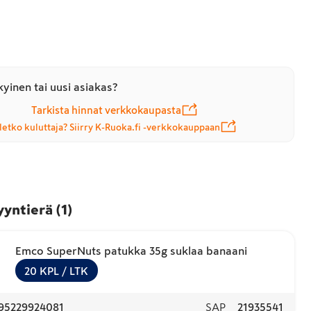
yinen tai uusi asiakas?
Tarkista hinnat verkkokaupasta
letko kuluttaja? Siirry K-Ruoka.fi -verkkokauppaan
yyntierä
(
1
)
Emco SuperNuts patukka 35g suklaa banaani
20
KPL
/ LTK
95229924081
SAP
21935541