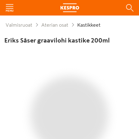
Valmisruoat
Aterian osat
Kastikkeet
Eriks Såser graavilohi kastike 200ml