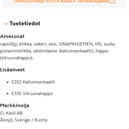
Oletko kuluttaja? Siirry K-Ruoka.fi -verkkokauppaan
Tuotetiedot
Ainesosat
rapsiöljy, etikka, sokeri, vesi, SINAPINSIEMEN, tilli, suola,
punaviinietikka, säilöntäaine (kaliumsorbaatti), happo
(sitruunahappo).
Lisäaineet
E202 Kaliumsorbaatti
E330 Sitruunahappo
Markkinoija
O. Kavli AB
Älvsjö, Sverige / Ruotsi