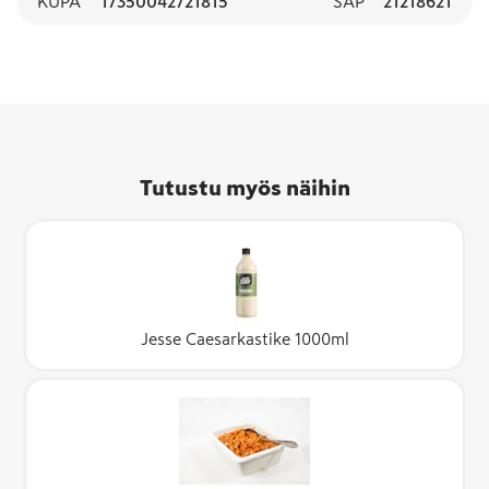
KUPA
17350042721815
SAP
21218621
Tutustu myös näihin
Jesse Caesarkastike 1000ml