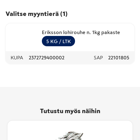
Valitse myyntierä
(
1
)
Eriksson lohirouhe n. 1kg pakaste
5
KG
/ LTK
KUPA
2372729400002
SAP
22101805
Tutustu myös näihin