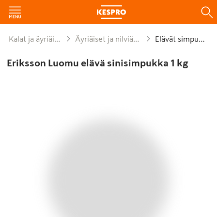
Kalat ja äyriäiset
Äyriäiset ja nilviäiset
Elävät simpukat
Eriksson Luomu elävä sinisimpukka 1 kg