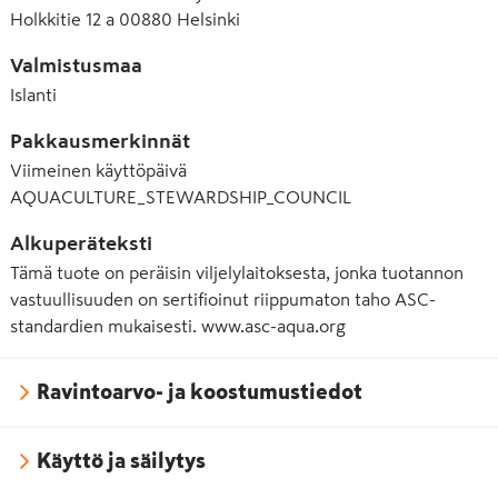
Holkkitie 12 a 00880 Helsinki
Valmistusmaa
Islanti
Pakkausmerkinnät
Viimeinen käyttöpäivä
AQUACULTURE_STEWARDSHIP_COUNCIL
Alkuperäteksti
Tämä tuote on peräisin viljelylaitoksesta, jonka tuotannon
vastuullisuuden on sertifioinut riippumaton taho ASC-
standardien mukaisesti. www.asc-aqua.org
Ravintoarvo- ja koostumustiedot
Käyttö ja säilytys