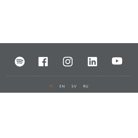
FI
EN
SV
RU
Pikalinkit
Oiva-raportit
Laskut ja maksut
Ota yhteyttä
Anna palautetta