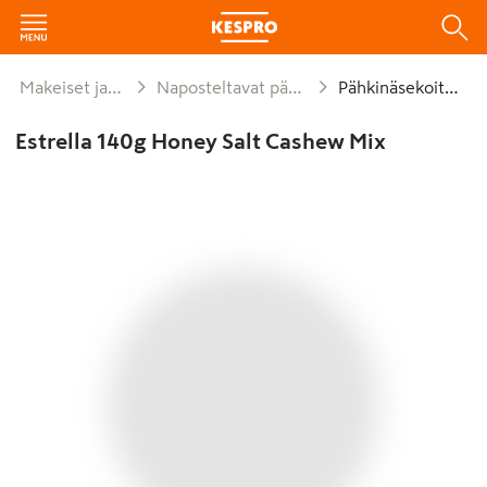
Makeiset ja naposteltavat
Naposteltavat pähkinät ja siemenet
Pähkinäsekoitukset
Estrella 140g Honey Salt Cashew Mix