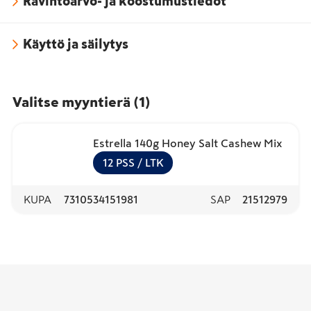
Ravintoarvo- ja koostumustiedot
Käyttö ja säilytys
Valitse myyntierä
(
1
)
Estrella 140g Honey Salt Cashew Mix
12
PSS
/ LTK
KUPA
7310534151981
SAP
21512979