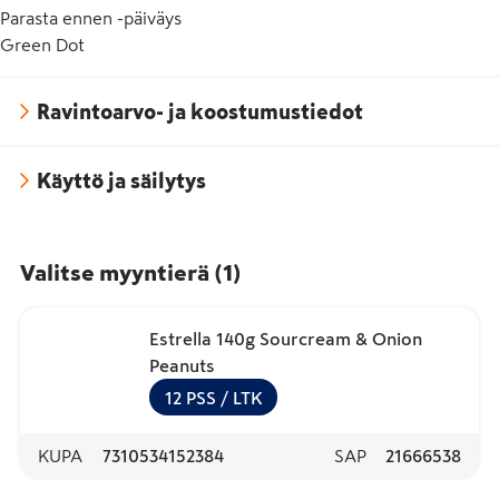
Parasta ennen -päiväys
Green Dot
Ravintoarvo- ja koostumustiedot
Käyttö ja säilytys
Valitse myyntierä
(
1
)
Estrella 140g Sourcream & Onion
Peanuts
12
PSS
/ LTK
KUPA
7310534152384
SAP
21666538