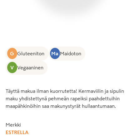
G
Gluteeniton
Ma
Maidoton
V
Vegaaninen
Täyttä makua ilman kuorrutetta! Kermaviilin ja sipulin 
maku yhdistettynä pehmeän rapeiksi paahdettuihin 
maapähkinöihin saa makunystyrät hullaantumaan.
Merkki
ESTRELLA