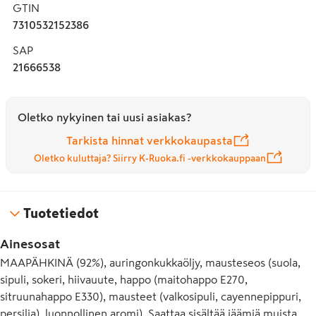
GTIN
7310532152386
SAP
21666538
Oletko nykyinen tai uusi asiakas?
Tarkista hinnat verkkokaupasta
Oletko kuluttaja? Siirry K-Ruoka.fi -verkkokauppaan
Tuotetiedot
Ainesosat
MAAPÄHKINÄ (92%), auringonkukkaöljy, mausteseos (suola,
sipuli, sokeri, hiivauute, happo (maitohappo E270,
sitruunahappo E330), mausteet (valkosipuli, cayennepippuri,
persilja), luonnollinen aromi). Saattaa sisältää jäämiä muista