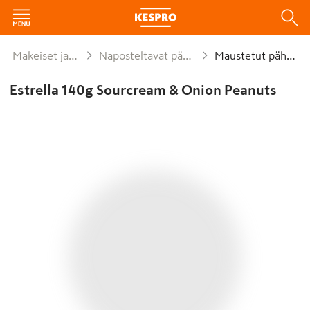
Makeiset ja naposteltavat
Naposteltavat pähkinät ja siemenet
Maustetut pähkinät
Estrella 140g Sourcream & Onion Peanuts