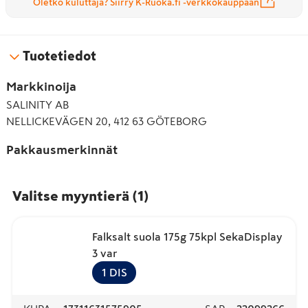
Oletko kuluttaja? Siirry K-Ruoka.fi -verkkokauppaan
Tuotetiedot
Markkinoija
SALINITY AB
NELLICKEVÄGEN 20, 412 63 GÖTEBORG
Pakkausmerkinnät
Valitse myyntierä
(
1
)
Falksalt suola 175g 75kpl SekaDisplay
3 var
1
DIS