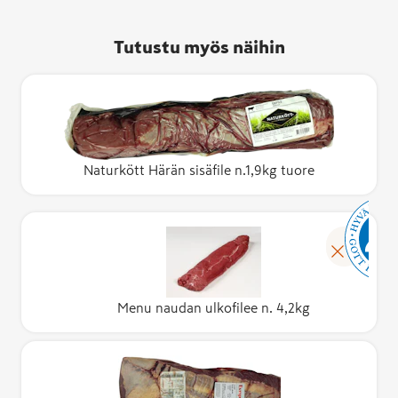
Tutustu myös näihin
Naturkött Härän sisäfile n.1,9kg tuore
Menu naudan ulkofilee n. 4,2kg