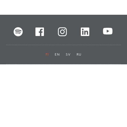
FI
EN
SV
RU
Pikalinkit
Oiva-raportit
Laskut ja maksut
Ota yhteyttä
Anna palautetta
Tukku
Usein kysyttyä
Haluan asiakkaaksi
Käyttöturvatiedotteet