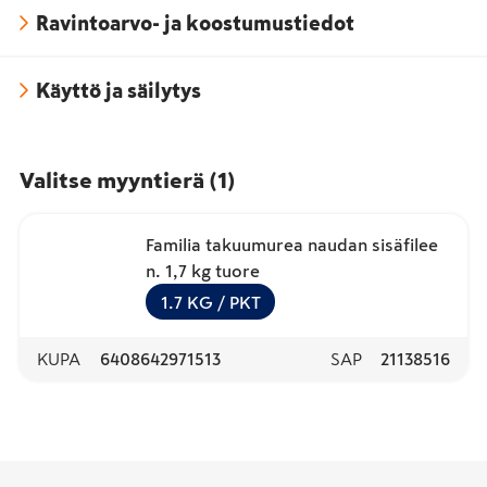
Ravintoarvo- ja koostumustiedot
Käyttö ja säilytys
Valitse myyntierä
(
1
)
Familia takuumurea naudan sisäfilee
n. 1,7 kg tuore
1.7
KG
/ PKT
KUPA
6408642971513
SAP
21138516