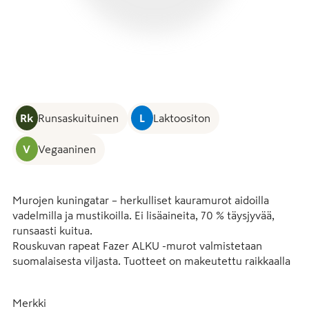
Rk
Runsaskuituinen
L
Laktoositon
V
Vegaaninen
Murojen kuningatar – herkulliset kauramurot aidoilla 
vadelmilla ja mustikoilla. Ei lisäaineita, 70 % täysjyvää, 
runsaasti kuitua.

Rouskuvan rapeat Fazer ALKU -murot valmistetaan 
suomalaisesta viljasta. Tuotteet on makeutettu raikkaalla 
omenamehulla. Ne eivät sisällä lainkaan lisäaineita, maku 
tulee aidoista marjoista. Murot sopivat aamiaiseksi tai 
Merkki
välipalaksi maidon, kaurajuoman tai jugurtin kanssa 