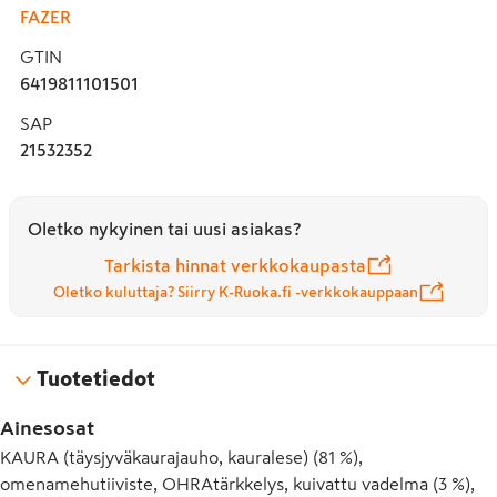
FAZER
nautittaviksi tai naposteltaviksi sellaisenaan.  

Tuotteille on myönnetty Suomen Sydänliiton Parempi 
GTIN
valinta -sydänmerkki.
6419811101501
SAP
21532352
Oletko nykyinen tai uusi asiakas?
Tarkista hinnat verkkokaupasta
Oletko kuluttaja? Siirry K-Ruoka.fi -verkkokauppaan
Tuotetiedot
Ainesosat
KAURA (täysjyväkaurajauho, kauralese) (81 %),
omenamehutiiviste, OHRAtärkkelys, kuivattu vadelma (3 %),