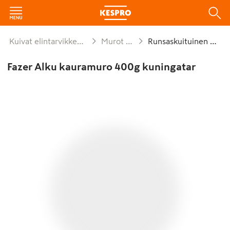
Kuivat elintarvikkeet ja säilykkeet
Murot ja myslit
Runsaskuituinen muro
Fazer Alku kauramuro 400g kuningatar