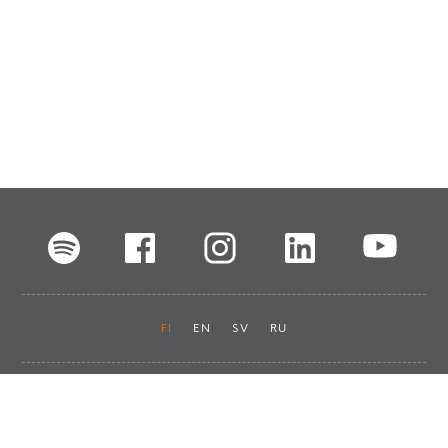
FI
EN
SV
RU
Pikalinkit