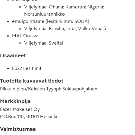
Viljelymaa: Ghana; Kamerun; Nigeria;
Norsunluurannikko
emulgointiaine (lesitiini mm. SOIJA)
Viljelymaa: Brasilia; Intia; Valko-Venäjä
MAITOrasva
Viljelymaa: Sveitsi
Lisäaineet
E322 Lesitiinit
Tuotetta kuvaavat tiedot
Pikkuleipien/Keksien Tyyppi
:
Suklaapohjainen
Markkinoija
Fazer Makeiset Oy
P.O.Box 110, 00101 Helsinki
Valmistusmaa