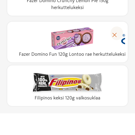
Fazer Domino Crunchy Lemon Pie 150g
herkuttelukeksi
Fazer Domino Fun 120g Lontoo rae herkuttelukeksi
Filipinos keksi 120g valkosuklaa