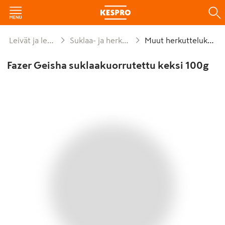
Leivät ja leivonnaiset
Suklaa- ja herkuttelukeksit
Muut herkuttelukeksit
Fazer Geisha suklaakuorrutettu keksi 100g