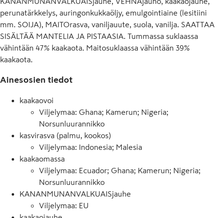
KANANMUNANVALKUAISjauhe, VEHNÄjauho, kaakaojauhe,
perunatärkkelys, auringonkukkaöljy, emulgointiaine (lesitiini
mm. SOIJA), MAITOrasva, vaniljauute, suola, vanilja. SAATTAA
SISÄLTÄÄ MANTELIA JA PISTAASIA. Tummassa suklaassa
vähintään 47% kaakaota. Maitosuklaassa vähintään 39%
kaakaota.
Ainesosien tiedot
kaakaovoi
Viljelymaa: Ghana; Kamerun; Nigeria;
Norsunluurannikko
kasvirasva (palmu, kookos)
Viljelymaa: Indonesia; Malesia
kaakaomassa
Viljelymaa: Ecuador; Ghana; Kamerun; Nigeria;
Norsunluurannikko
KANANMUNANVALKUAISjauhe
Viljelymaa: EU
kaakaojauhe