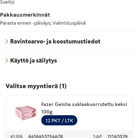
Sveitsi
Pakkausmerkinnät
Parasta ennen -päiväys; Valmistuspäivä
Ravintoarvo- ja koostumustiedot
Käyttö ja säilytys
Valitse myyntierä
(
1
)
Fazer Geisha suklaakuorrutettu keksi
100g
12
PKT
/ LTK
KUPA
6416453754478
SAP
21147029