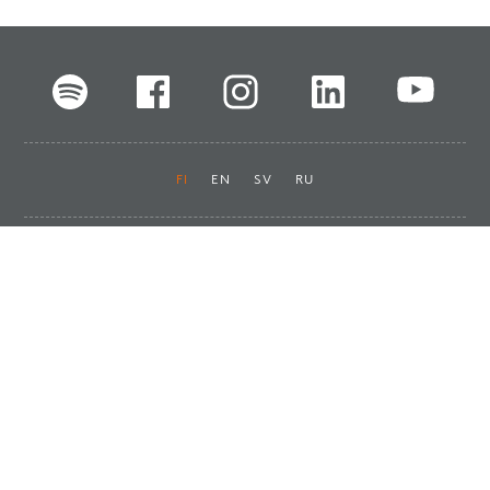
FI
EN
SV
RU
Pikalinkit
Oiva-raportit
Laskut ja maksut
Ota yhteyttä
Anna palautetta
Tukku
Usein kysyttyä
Haluan asiakkaaksi
Käyttöturvatiedotteet
Tilaa uutiskirje