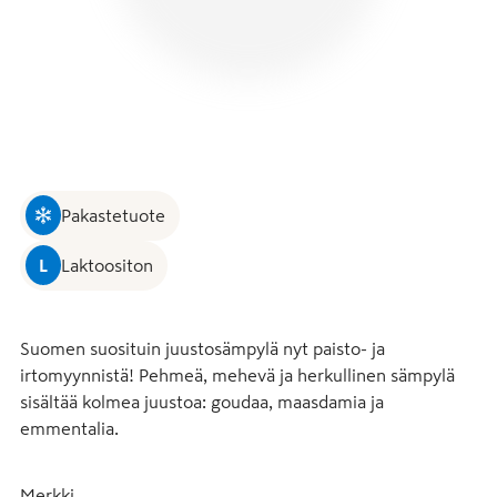
Pakastetuote
L
Laktoositon
Suomen suosituin juustosämpylä nyt paisto- ja 
irtomyynnistä! Pehmeä, mehevä ja herkullinen sämpylä 
sisältää kolmea juustoa: goudaa, maasdamia ja 
emmentalia.
Merkki