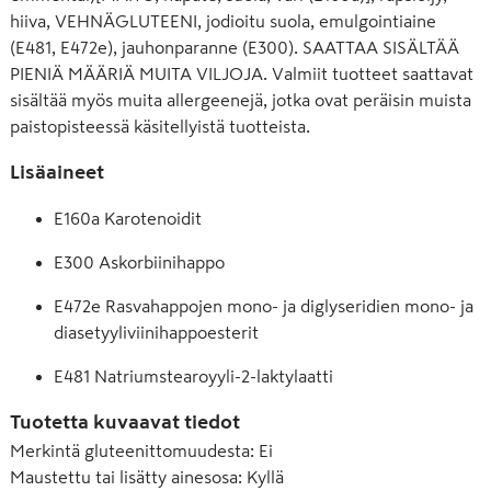
hiiva, VEHNÄGLUTEENI, jodioitu suola, emulgointiaine
(E481, E472e), jauhonparanne (E300). SAATTAA SISÄLTÄÄ
PIENIÄ MÄÄRIÄ MUITA VILJOJA. Valmiit tuotteet saattavat
sisältää myös muita allergeenejä, jotka ovat peräisin muista
paistopisteessä käsitellyistä tuotteista.
Lisäaineet
E160a Karotenoidit
E300 Askorbiinihappo
E472e Rasvahappojen mono- ja diglyseridien mono- ja
diasetyyliviinihappoesterit
E481 Natriumstearoyyli-2-laktylaatti
Tuotetta kuvaavat tiedot
Merkintä gluteenittomuudesta
:
Ei
Maustettu tai lisätty ainesosa
:
Kyllä