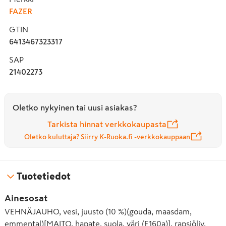
FAZER
GTIN
6413467323317
SAP
21402273
Oletko nykyinen tai uusi asiakas?
Tarkista hinnat verkkokaupasta
Oletko kuluttaja? Siirry K-Ruoka.fi -verkkokauppaan
Tuotetiedot
Ainesosat
VEHNÄJAUHO, vesi, juusto (10 %)(gouda, maasdam,
emmental)[MAITO, hapate, suola, väri (E160a)], rapsiöljy,