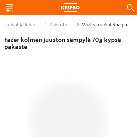
Leivät ja leivonnaiset
Paistotuotteet
Vaalea ruokaleipä paisto
Fazer kolmen juuston sämpylä 70g kypsä
pakaste