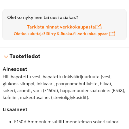
Oletko nykyinen tai uusi asiakas?
Tarkista hinnat verkkokaupasta
Oletko kuluttaja? Siirry K-Ruoka.fi -verkkokauppaan
Tuotetiedot
Ainesosat
Hiilihapotettu vesi, hapatettu inkiväärijuuriuute (vesi,
glukoosisiirappi, inkivääri, päärynämehutiiviste, hiiva),
sokeri, aromit, väri: (E150d), happamuudensäätöaine: (E338),
kofeiini, makeutusaine: (stevioliglykosidit).
Lisäaineet
E150d Ammoniumsulfiittimenetelmän sokerikulööri