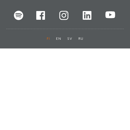
FI
EN
SV
RU
Pikalinkit
Oiva-raportit
Laskut ja maksut
Ota yhteyttä
Anna palautetta
Tukku
Usein kysyttyä
Haluan asiakkaaksi
Käyttöturvatiedotteet
Tilaa uutiskirje