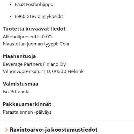
E338 Fosforihappo
E960 Stevioliglykosidit
Tuotetta kuvaavat tiedot
Alkoholiprosentti
:
0.0%
Maustetun juoman tyyppi
:
Cola
Maahantuoja
Beverage Partners Finland Oy
Vilhonvuorenkatu 11 D, 00500 Helsinki
Valmistusmaa
Iso-Britannia
Pakkausmerkinnät
Parasta ennen -päiväys
Ravintoarvo- ja koostumustiedot