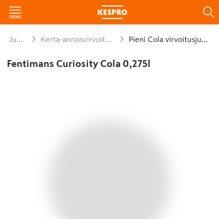
Juomat
Kerta-annosvirvoitusjuomat
Pieni Cola virvoitusjuoma
Fentimans Curiosity Cola 0,275l