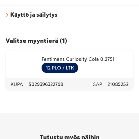
Käyttö ja säilytys
Valitse myyntierä
(
1
)
Fentimans Curiosity Cola 0,275l
12
PLO
/ LTK
KUPA
5029396322799
SAP
21085252
Tutustu myös näihin